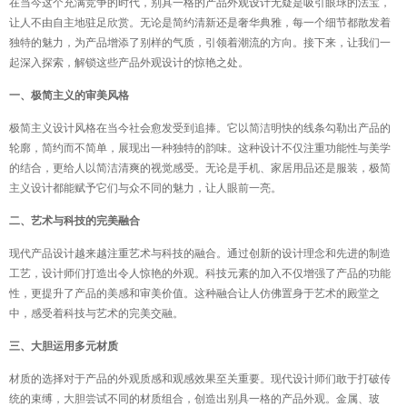
在当今这个充满竞争的时代，别具一格的产品外观设计无疑是吸引眼球的法宝，
让人不由自主地驻足欣赏。无论是简约清新还是奢华典雅，每一个细节都散发着
独特的魅力，为产品增添了别样的气质，引领着潮流的方向。接下来，让我们一
起深入探索，解锁这些产品外观设计的惊艳之处。
一、极简主义的审美风格
极简主义设计风格在当今社会愈发受到追捧。它以简洁明快的线条勾勒出产品的
轮廓，简约而不简单，展现出一种独特的韵味。这种设计不仅注重功能性与美学
的结合，更给人以简洁清爽的视觉感受。无论是手机、家居用品还是服装，极简
主义设计都能赋予它们与众不同的魅力，让人眼前一亮。
二、艺术与科技的完美融合
现代产品设计越来越注重艺术与科技的融合。通过创新的设计理念和先进的制造
工艺，设计师们打造出令人惊艳的外观。科技元素的加入不仅增强了产品的功能
性，更提升了产品的美感和审美价值。这种融合让人仿佛置身于艺术的殿堂之
中，感受着科技与艺术的完美交融。
三、大胆运用多元材质
材质的选择对于产品的外观质感和观感效果至关重要。现代设计师们敢于打破传
统的束缚，大胆尝试不同的材质组合，创造出别具一格的产品外观。金属、玻