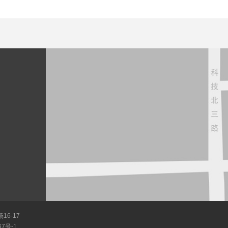
6-17
67号-1