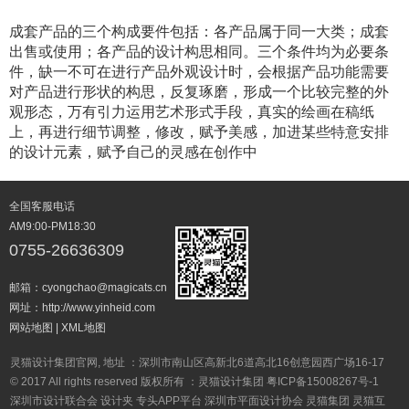
成套产品的三个构成要件包括：各产品属于同一大类；成套
出售或使用；各产品的设计构思相同。三个条件均为必要条
件，缺一不可在进行产品外观设计时，会根据产品功能需要
对产品进行形状的构思，反复琢磨，形成一个比较完整的外
观形态，万有引力运用艺术形式手段，真实的绘画在稿纸
上，再进行细节调整，修改，赋予美感，加进某些特意安排
的设计元素，赋予自己的灵感在创作中
全国客服电话
AM9:00-PM18:30
0755-26636309
邮箱：cyongchao@magicats.cn
网址：http://www.yinheid.com
网站地图
|
XML地图
灵猫设计集团官网, 地址 ：深圳市南山区高新北6道高北16创意园西广场16-17
© 2017 All rights reserved 版权所有 ：灵猫设计集团
粤ICP备15008267号-1
深圳市设计联合会
设计夹
专头APP平台
深圳市平面设计协会
灵猫集团
灵猫互