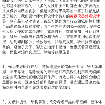
随着我们的生活水平不断的提高，大家对于自己的皮肤保养
也都是比较重视的，很多的女性朋友平时都会通过美容的方
法来保养自己的皮肤，但是大家对于美容的一些手法都是缺
乏了解的，我们设计师怎样设计个
良好的
美容仪器外观设计
是一款产品打动消费者，甚至可以作为本行业领域的标杆性
产品
通过高速旋转摩擦，而产生热能达到45—60度，发生炎
性反应，使胶原蛋白增生、重新排列、数量增加，可达到紧
肤、皱纹；光能与射频有效相结合，可穿透表皮到达真皮深
层，达到即刻紧肤、长效除皱、祛除真皮斑、轻松抗衰老的
目的。避免了光子、彩光在治疗中起泡、色素沉着及返黑现
象，而且对治疗真皮斑、除皱等效果显著。
1、作为美容医疗产品，整体造型更加偏向于圆润，给人亲和
感，易于靠近，消除设备的笨重感和不美观性利用激光瞬间
发射的高能量对靶组织进行作用，有效击碎并祛除病变组织
里面的色素，既激光爆破和热解的原理，激光通过受激发在
极短的时间里瞬间穿透表皮到达病变组织
2、方便快捷性：结构前置，充分考虑产品内部空间，整体体