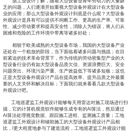
​ ​据工业设计了解，随着大型设备业青年劳动力的大量缺
乏的问题，人们逐渐开始重视大型设备外观设计在大型设备
业的应用；那么大型设备外观设计到底是什么呢？大型设备
外观设计是具有可以提供不间断工作、更高的生产率、可靠
性、减少劳动要求和提高安全性，消除人为错误，将人们从
困难和危险的工作环境中带离等诸多好处；
​ ​相较于欧美成熟的大型设备市场，我国的大型设备产业
还处在一个粗放的阶段，当下面临着诸多问题与挑战；在目
前紧迫的技术革命背景下，作为传统的劳动密集型产业的大
型设备行业仍有如大型设备品质欠佳、资源浪费巨大、安全
问题突出、环境污染严重、生产效益低下等诸多短板；这也
正是大型设备外观设计产品在提高效率、提升品质之外最重
要的人文关怀和解决目标；下面我们就来看看几款大型设备
外观设计吧。
​ 工地巡逻监工外观设计能够每天用雷达对施工现场进行扫
描，它的计算机视觉软件能够生成专有的AI算法，然后通过
AI算法处理视觉数据、跟踪施工进程、监测施工质量；工地
巡逻监工外观设计和辅助施工的大型设备外观设计产品相
比，l更大程度地参与了建造流程，工地巡逻监工外观设计能