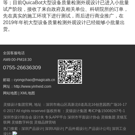
等；目前QuicaBot大型设备质量检测外观设计已进入小批量
试产阶段，接收了来自政府及相关单位、科研院所的订单，
先在真实的施工环境下进行测试，而后进行商业推广，在
2019年年初大型设备质量检测外观设计已经能够小批量出
货。
全国客服电话
AM9:00-PM18:30
0755-26636309
邮箱：cyongchao@magicats.cn
网址：http://www.yinheid.com
网站地图
|
XML地图
灵猫设计集团官网, 地址 ：深圳市南山区高新北6道高北16创意园西广场16-17
© 2017 All rights reserved 版权所有 ：灵猫设计集团
粤ICP备15008267号-1
深圳市设计联合会
设计夹
专头APP平台
深圳市平面设计协会
灵猫集团
灵猫互
联网
灵猫数字科技
灵猫品牌营销
热门搜索：
深圳产品设计
|
深圳UI设计
|
产品外观设计
|
产品设计公司
|
深圳工业
设计
|