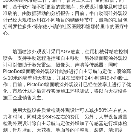
3000块砖的堆砌工作，相当于普通工人工作量的数倍；同
时，基于软件端不断更新的数据库，外观设计能够及时提供
准确的、由数据驱动的分析报告；目前，半自动砌砖外观设
计已经大规模运用在不同项目的砌砖环节中，最新的项目包
括科罗拉多州·博尔德小镇的社区医院和隆娜特里市的医疗中
心。
​ ​墙面喷涂外观设计采用AGV底盘，使用机械臂精准控制
喷头，支持手动远程遥控和自主移动；另外墙面喷涂外观设
计可以借助于激光雷达、摄像头、声呐等传感器；同时
PictoBot墙面喷涂外观设计能够进行自主导航与定位，喷涂高
达10米的墙壁和天花板，并且在黑暗中24小时连续不间断工
作；目前，PictoBot墙面喷涂外观设计已经在效率上进行了优
化，市场计划之后进行实际施工环境测试，将以向大型设备
施工企业销售为主。
​ ​使用大型设备质量检测外观设计可以减少50%左右的人
力和时间，同时减少34%左右的费用；另外，大型设备质量
检测外观设计除自主导航与定位外增加了传感器进行墙体检
测，针对墙面、天花板、地面等的平整度、裂缝、清洁度