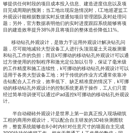
够提供任何时段的项目成本投入信息、建造进度信息以及项
目完成周期的预测；当工地出现应急情况时，l工地巡逻监工
外观设计能根据数据实时反馈通知项目管理团队及时处理问
题；另外，官方数据表明他们的实时进度跟踪系统能够将项
目的建造效率提升38%并且将项目的整体造价降低11%。
​ 移动钻孔外观设计，是致力于运用外观设计解决钻孔问
题，尽可能地减轻大型设备工人进行头顶混凝土天花板测量
和钻孔工作的负担；而且k可挪动的移动钻孔外观设计可以通
过方便使用的控制程序和激光定位加以引导，保证了毫米级
的工作精度和施工连续性，k可挪动的移动钻孔外观设计可以
适用于各类大型设备工地；对于传统的作业方式通常依靠冲
击钻配合人工作业，效率低下、缺乏精准度的情况下，k可挪
动的移动钻孔外观设计的控制系统更易于操作，工人们只需
经过简单培训便可以通过iPad遥控k可挪动的移动钻孔外观设
计。
​ ​半自动砌砖外观设计是世界上第一款真正投入现场砌筑
工程的商用外观设计，可以配合自主研发的3D砖块测图软
件，整套系统能够在8小时内针对任意尺寸的墙面自主完成