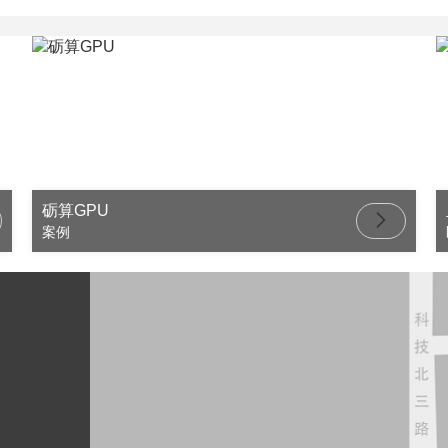
砺算GPU
案例